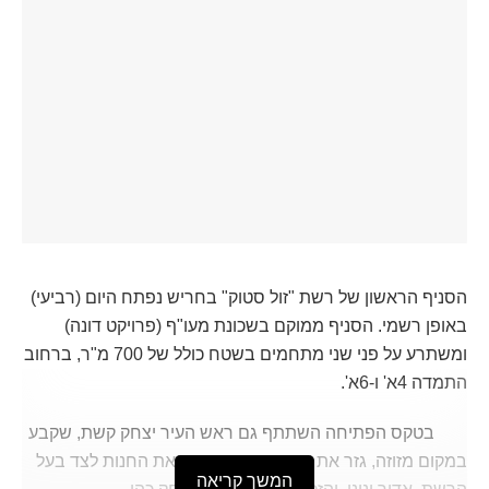
הסניף הראשון של רשת "זול סטוק" בחריש נפתח היום (רביעי)
באופן רשמי. הסניף ממוקם בשכונת מעו"ף (פרויקט דונה)
ומשתרע על פני שני מתחמים בשטח כולל של 700 מ"ר, ברחוב
התמדה 4א' ו-6א'.
בטקס הפתיחה השתתף גם ראש העיר יצחק קשת, שקבע
במקום מזוזה, גזר את הסרט החגיגי וחנך את החנות לצד בעל
המשך קריאה