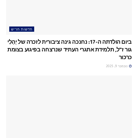
חדשות חריש
ביום הולדתה ה-17: נחנכה גינה ציבורית לזכרה של יֶהֶלִי
גור ז"ל, תלמידת אתגרי העתיד שנרצחה בפיגוע בצומת
כרכור
נובמבר 9, 2025