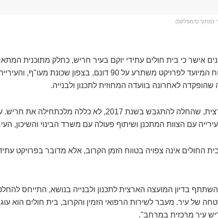
י (מתוך סימפלקס)
ם אישר כי בית חולים עתידי יוקם בעיר חריש, כחלק מתוכנית המתא
בריאות (תמ"א 49). השטח המיועד לפרויקט משתרע על 90 דונם, בצפון שכו
הופקדה לאחרונה בוועדה המחוזית לתכנון ולבנייה.
תוכנית המתאר הארצית, שהחלה להתגבש בשנת 2017, לא כללה מלכ
רייה עם הצוות המתכנן ושיתוף פעולה עם משרד הבינוי והשיכון, העיר
ת החולים אינה צפויה בטווח הזמן הקרוב, אלא מדובר בפרויקט עתיד
שתתף בדיון המועצה הארצית לתכנון ולבנייה בנושא, התייחס להחלט
ה של עיר. מעבר לשירות הרפואי הזמין והקרוב, בית חולים הוא עוגן כ
ש עיר מרכזית במרחב".