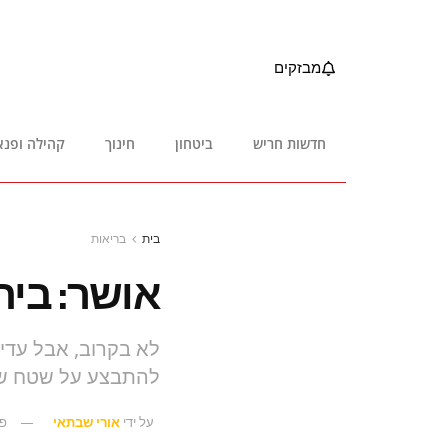
מבזקים
חדשות חריש
ביטחון
חינוך
קהילה ופנא
בית
בריאות
אושר: בית
להתבצע על שטח של 90 דונם מצפון לשכונת 
על ידי
אורי שבתאי
פבר