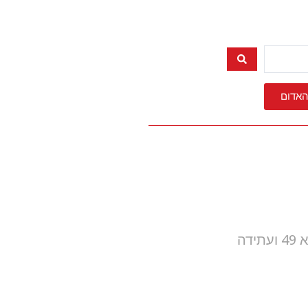
האדום
לא בקרוב, אבל עדיין בשורה אסטרטגית: הקמת בית החולים תוכננה בתמ"א 49 ועתידה