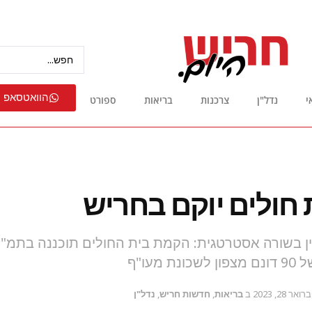
הוואטסאפ 
י
נדל"ן
צרכנות
בריאות
ספורט
 חולים יוקם בחריש
מעו"ף
ואר 28, 2023
ב
בריאות
,
חדשות חריש
,
נדל"ן