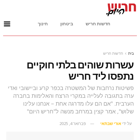
חדשות חריש
ביטחון
חינוך
בית
חדשות חריש
עשרות שוהים בלתי חוקיים
נתפסו ליד חריש
פשיטות נרחבות של המשטרה בכפר קרע וביישובי ואדי
ערה בתגובה לעלייה במקרי הרצח והאלימות בחברה
הערבית. "אם הם עלו מדרגה אחת – אנחנו עלינו
שלוש", אמר קצין במרחב מנשה ל"חריש היום"
על ידי
אורי שבתאי
פברואר 4, 2025