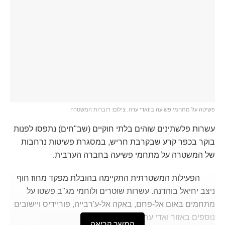
פשיטה על מתחמי פשיעה בוואדי ערה. צילום: דוברות המשטרה
עשרות פלשתינים שוהים בלתי חוקיים (שב"חים) נתפסו לפנות
בוקר בכפר קרע שבקרבת חריש, במסגרת פשיטות נרחבות
של המשטרה על מתחמי פשיעה בחברה הערבית.
הפעילות המשטרתית התקיימה בהובלת מפקד מחוז חוף
ניצב יחיאל בוהדנה. עשרות שוטרים ולוחמי מג"ב פשטו על
מתחמים באום אל-פחם, באקה אל-ע'רבייה, פוריידיס ויישובים
נוספים באזור ואדי ערה.
המשך קריאה