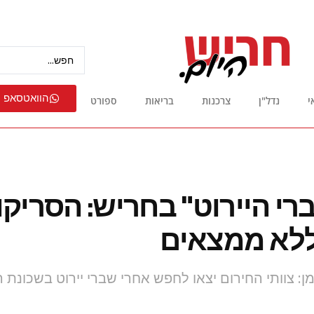
הוואטסאפ 
י
נדל"ן
צרכנות
בריאות
ספורט
י היירוט" בחריש: הסריקו
ללא ממצאים
ן: צוותי החירום יצאו לחפש אחרי שברי יירוט בשכונת 