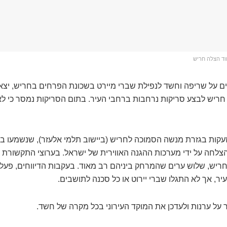
חוד הצלה חריש
ם על שריפה וחשד לנפילת שברי מיירט בשכונת הפרחים בחריש, יצאו 
חריש לבצע סריקות נרחבות ברחבי העיר. בתום הסריקות נמסר כי ל
עקות בגזרת מנשה הסמוכה לחריש (ביישוב תלמי אלעזר), שנשמעו בע
הצלחה על ידי מערכות ההגנה האווירית של ישראל. בערוצי התקשורת דוו
ריש, שלוש ערים שהמרחק ביניהם רב מאוד. בעקבות הדיווחים, פעלו
ר, אך לא התגלו שברי יירוט או כל סכנה לתושבים.
 על ערנות ולעדכן את המוקד העירוני בכל מקרה של חשד.