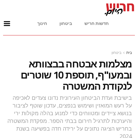
חדשות חריש
ביטחון
חינוך
בית
ביטחון
מצלמות אבטחה בבצוותא
ובמעו"ף, תוספת 10 שוטרים
לנקודת המשטרה
בישיבת ועדת הביטחון העירונית נדונו צעדים לאכיפה
על רעש המואזין ושימוש בנפצים, עדכון שוטף לציבור
בנושא ציידים ומטווחים כדי למנוע בהלה מקולות ירי
והיערכות לתרגיל חירום בבתי הספר. מפקדת המשטרה
בחריש הציגה נתונים על ירידה חדה בפשיעה בשנת
2024