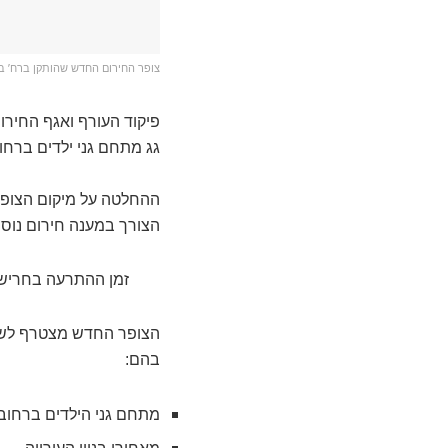
צופר החירום החדש שהותקן ברח’ ב
פיקוד העורף ואגף החירום
גג מתחם גני ילדים ברחו
ההחלטה על מיקום הצופר
הצורך במענה חירום נוסף
זמן ההתרעה בחריש 
הצופר החדש מצטרף לשבעה
בהם:
מתחם גני הילדים ברחוב
מאחורי בניין העירייה