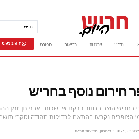
הוואטסאפ 
י
נדל"ן
צרכנות
בריאות
ספורט
ר חירום נוסף בחריש
י בחריש הוצב ברחוב ברקת שבשכונת אבני חן. זמן הה
מי הצופרים נקבעו בהתאם לבדיקות תהודה וסקרי תושב
בר 3, 2024
ב
ביטחון
,
חדשות חריש