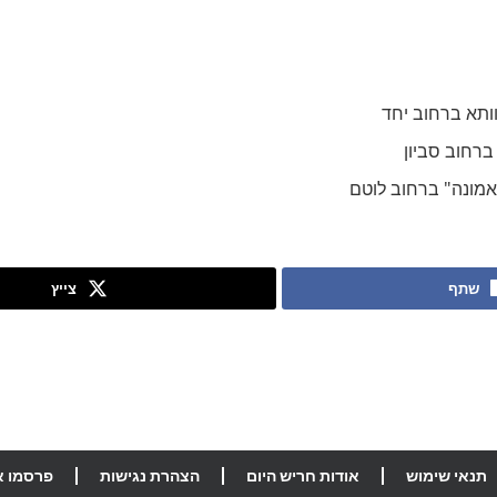
ותא ברחוב יחד
רחוב סביון
אמונה" ברחוב לוטם
שתף
צייץ
תנאי שימוש
אודות חריש היום
הצהרת נגישות
פרסמו א