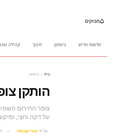
מבזקים
חדשות חריש
ביטחון
חינוך
קהילה ופנא
בית
ביטחון
הותקן צופ
צופר החירום השמינ
על דקה וחצי, ומיקו
על ידי
אורי שבתאי
דצמ