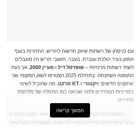
עם כניסתן של רשתות שיווק חדשות לחריש, התחרות בענף
המזון בעיר הולכת וגוברת. בעבר, תושבי חריש היו מוגבלים
לשתי רשתות מרכזיות –
שופרסל דיל
ו-
מעיין 2000
, אך כעת
התמונה השתנתה. בתחילת 2025 הצטרפו לשוק המקומי שני
שחקנים חדשים:
ויקטורי
ו-
KT מרקט
, מה שהוביל לשינוי
במדיניות המחירים ולמה שנראה כמו התחלה של מלחמת
מחירים.
המשך קריאה
כשהתחרות גוברת, השאלה המרכזית היא:
האם הצרכנים
בחריש מרוויחים מירידת מחירים?
אחת הקטגוריות המרכזיות
שבהן ניתן לבחון זאת היא תחום הירקות והפירות, שמהווה חלק
בלתי נפרד מסל הקניות השבועי של כל משפחה. ברוב