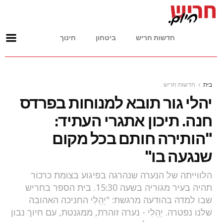
חדשות חריש
ביטחון
חינוך
בית
חדשות חריש
יהלי גור תובא למנוחות בפרדס
חנה. תיכון אתגרי העתיד:
"הותירה חותם בכל מקום
שנגעה בו"
הלווייתה של הנערה שנהרגה בפיגוע בצומת כרכור
תהיה בעיר מגוריה בשעה 15:30. בית הספר בחריש
שבו למדה בהודעה מרגשת: "יֵהֵלִי החניכה האהובה
שלנו נפטרה. יֵהֵלִי - נערה זוהרת, ממגנטת, עם חיוך נבון