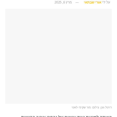
על ידי
אורי שבתאי
מרץ 6, 2025
רויטל גונן. צילום: מור שקיפי-לאטי