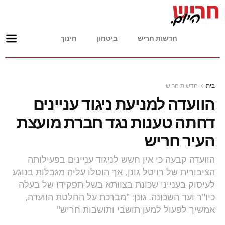
חדשות חריש
ביטחון
חינוך
בית
חדשות חריש
הוועדה למניעת ניגוד עניינים
דחתה טענות נגד חברת מועצת
העיר חריש
הוועדה קבעה כי אין חשש לניגוד עניינים בפעילותה
הציבורית של רויטל גונן, אך הוטלו עליה מגבלות בנוגע
לעיסוק בענייני שכונת בצוותא בשל תפקידו של בעלה
כיו"ר ועד השכונה. גונן: "מברכת על החלטת הוועדה,
אמשיך לפעול למען תושבי ותושבות חריש"