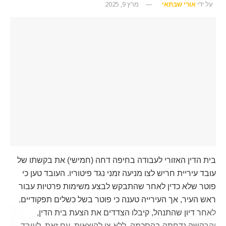
על ידי
אורי שבתאי
מרץ 9, 2025
בית הדין האזורי לעבודה בחיפה דחה (חמישי) את בקשתו של
עובד עיריית חריש לצו מניעה זמני נגד פיטוריו. העובד טען כי
פוטר שלא כדין לאחר שהתבקש לבצע משימות פרטיות עבור
ראש העיר, אך העירייה טענה כי פוטר בשל כשלים תפקודיים.
לאחר דיון שהתנהל, קיבלו הצדדים את הצעת בית הדין,
והבקשה נדחתה בהסכמה, ללא צו להוצאות. עם זאת, לעובד