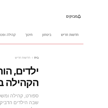
מבזקים
חדשות חריש
ביטחון
חינוך
קהילה ופנא
בית
חדשות חריש
ילדים, הו
הקהילה ב
ספורט, קהילה ומשפ
שבה הילדים הדביקו