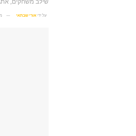
שילב משחקים, אתגר
על ידי
אורי שבתאי
מרץ 