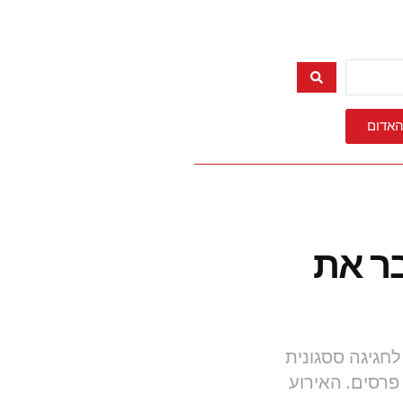
האדום
בר את
חגיגה ססגונית
פרסים. האירוע