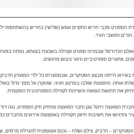
ת הספורט מכבי חריש התקיים אמש (שלישי) בחריש בהשתתפות ילדי
הורים ותושבי העיר.
ולם הכדורסל שבמרכז ספורט וקהילה בשכונת בצוותא, נפתח בפעיל
ים, אתגרים ספורטיביים ורגעי גיבוש מרגשים.
 באירוע הייתה מבצע הסטיקרים, שבמסגרתו כל ילדי המועדון הדביק
לחו אותה. התמונות שולבו בסרטון חגיגי, שהוקרן על מסך גדול באול
זק את תחושת הגאווה והשייכות לקהילה הספורטיבית המקומית.
ברת המועצה רויטל גונן וחבר המועצה ומחזיק תיק הספורט, נגה דוד
ר והדגישו את חשיבות חיזוק הקהילה באמצעות אירועים מחברים כמו 
טיקרים – הדביק, צילם ושלח – נכנס אוטומטית להגרלת פרסים, 