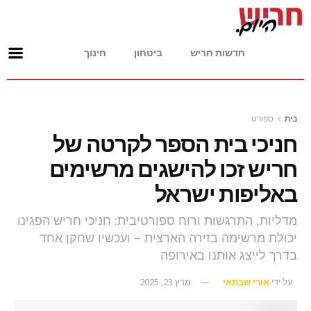
חדשות חריש
ביטחון
חינוך
בית
ספורט
חניכי בית הספר לקרטה של
חריש זכו להישגים מרשימים
באליפות ישראל
מדליות, התרגשות ורוח ספורטיבית: חניכי חריש הפגינו
יכולת מרשימה בזירה הארצית – ועכשיו שחקן אחד
בדרך לייצג אותנו באירופה
על ידי
אורי שבתאי
מרץ 23, 2025