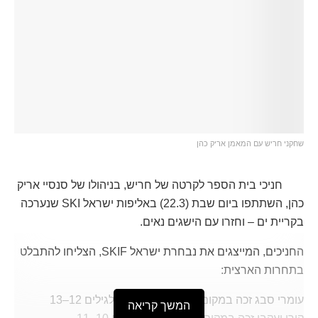
שחקני חריש עם המאמן אריק כהן
חניכי בית הספר לקרטה של חריש, בניהולו של סנסיי אריק
כהן, השתתפו ביום שבת (22.3) באליפות ישראל SKI שנערכה
בקריית ים – וחזרו עם הישגים נאים.
החניכים, המייצגים את נבחרת ישראל SKIF, הצליחו להתבלט
בתחרות הארצית:
עומרי סבג זכה במקום שני בענף הקאטה לגילים 12–13
המשך קריאה