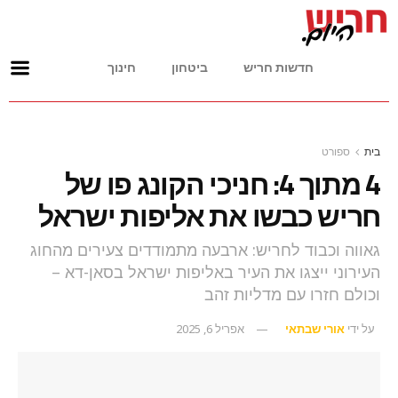
חדשות חריש
ביטחון
חינוך
בית
ספורט
4 מתוך 4: חניכי הקונג פו של
חריש כבשו את אליפות ישראל
גאווה וכבוד לחריש: ארבעה מתמודדים צעירים מהחוג
העירוני ייצגו את העיר באליפות ישראל בסאן-דא –
וכולם חזרו עם מדליות זהב
על ידי
אורי שבתאי
אפריל 6, 2025