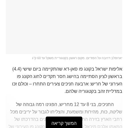
יארוסלב דזיובה על הפודיום. מקום ראשון בקטגוריית משקל עד 60 ק"ג
אליפות ישראל בקונג פו סאן-דא שהתקיימה ביום שישי (4.4)
בראשון לציון הסתיימה בהישג חסר תקדים לחוג הקונג פו
העירוני של חריש: ארבעה חניכים צעירים התחרו – וכולם זכו
במדליית זהב בקטגוריה שלהם.
החניכים, בני 8 עד 12 מחריש, הפגינו רמה גבוהה של
שליטה, כוח, מהירות ומשמעת, והצליחו לגבור על יריבים מכל
רחבי הארץ בזירה התחרותית. הם מתאמנים בהדרכתו של
המשך קריאה
המאמן אלכס מיכאל קרלמן במסגרת חוג הקונג פו העירוני של