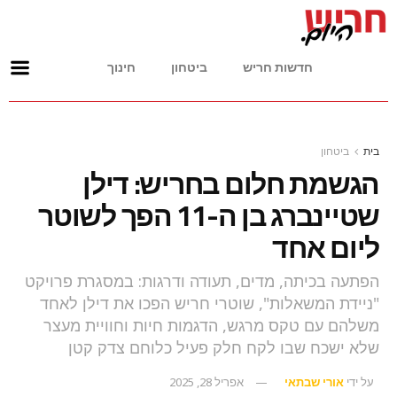
חדשות חריש
ביטחון
חינוך
בית
ביטחון
הגשמת חלום בחריש: דילן
שטיינברג בן ה-11 הפך לשוטר
ליום אחד
הפתעה בכיתה, מדים, תעודה ודרגות: במסגרת פרויקט
"ניידת המשאלות", שוטרי חריש הפכו את דילן לאחד
משלהם עם טקס מרגש, הדגמות חיות וחוויית מעצר
שלא ישכח שבו לקח חלק פעיל כלוחם צדק קטן
על ידי
אורי שבתאי
אפריל 28, 2025