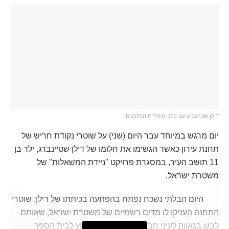
דילן שטיינברג עם כלב מיחידת הכלבנים
יום מרגש במיוחד עבר היום (שני) על שוטרי נקודת חריש של
תחנת עירון כאשר הגשימו את חלומו של דילן שטיינברג, ילד בן
11 תושב העיר, במסגרת פרויקט "ניידת המשאלות" של
משטרת ישראל.
היום הבלתי נשכח נפתח בהפתעה בכיתתו של דילן: שוטרי
התחנה העניקו לו מדים רשמיים של משטרת ישראל, שאותם
לבש בגאווה לעיני חבריו. הם ליוו אותו מחוץ לבית הספר