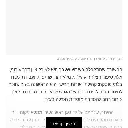
חברי קהילת אורות חריש חוגגים גיוס מיליון שקלים
הבשורה שהתקבלה בשבוע שעבר היא לא רק ציון דרך עירוני,
אלא סיפור הצלחה קהילתי, מלא חזון, שותפות, ועבודת שטח
בלתי פוסקת: קהילת "אורות חריש" היא הראשונה בעיר שזוכה
להיתר בנייה לבית כנסת על מגרש שיועד לה במסגרת מהלך
עירוני רחב להסדרת מוסדות תפילה בעיר.
ההיתר, שנחתם על ידי סגן ראש העיר וממלא מקום יו"ר
הוועדה המקומית לתכנון ולבנייה שלמה קליין, ניתן עבור מגרש
המשך קריאה
ברחוב שוהם שבשכונת אבני חן. ההיתר הזה פותח דלת