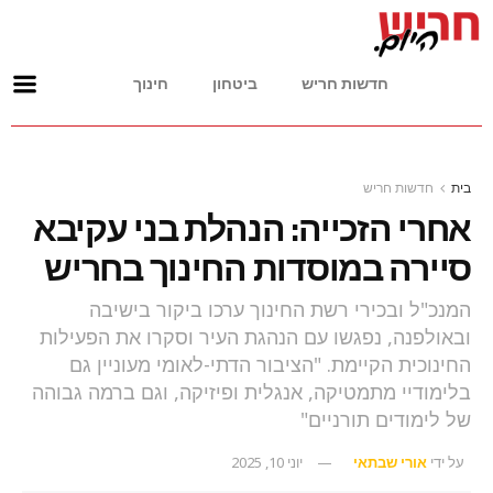
חדשות חריש
ביטחון
חינוך
בית
חדשות חריש
אחרי הזכייה: הנהלת בני עקיבא
סיירה במוסדות החינוך בחריש
המנכ"ל ובכירי רשת החינוך ערכו ביקור בישיבה
ובאולפנה, נפגשו עם הנהגת העיר וסקרו את הפעילות
החינוכית הקיימת. "הציבור הדתי-לאומי מעוניין גם
בלימודיי מתמטיקה, אנגלית ופיזיקה, וגם ברמה גבוהה
של לימודים תורניים"
על ידי
אורי שבתאי
יוני 10, 2025