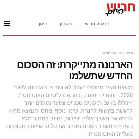
חדשות חריש
ביטחון
חינוך
בית
חדשות חריש
הארנונה מתייקרת: זה הסכום
החדש שתשלמו
מועצת העיר תתכנס הערב לאישור צו הארנונה לשנת
2026. התעריף יתעדכן בהתאם ל"טייס האוטומטי",
וייכללו בו גם תיקונים טכניים ומועד מוקדם יותר
להגשת בקשות להנחה. שינוי נוסף: מחסן הנמצא מחוץ
לדירה אך משויך אליה ישירות, יחויב במחיר מלא.
העירייה: משרד הפנים מחייב את כל הרשויות המקומיות
בעלייה האוטומטית