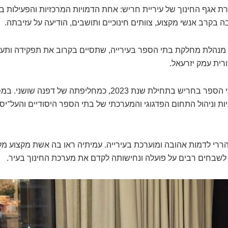
ת אגף החינוך של עיריית חריש: אחת הדמויות המרכזיות והפעילות ב
 בקרב אנשי מקצוע, צוותים חינוכיים ותושבים, הודיעה על עזיבתה.
 מנהלת מחלקת בתי הספר בעירייה, שתסיים בקרוב את תפקידה ותעב
רית עמק יזרעאל.
הררי מונתה למנהלת בתי הספר בחריש בתחילת שנת 2023, כמחליפתה
ות וניהול התחום הפדגוגי והמערכתי של בתי הספר היסודיים והעל־יס
רי לדמות אהובה ומוערכת בעירייה. עמיתיה ראו בה אשת מקצוע מל
ה לשבחים רבים על פועלה ונחישותה לקדם את מערכת החינוך בעיר.