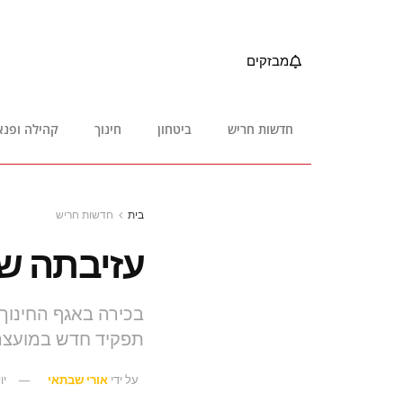
מבזקים
חדשות חריש
ביטחון
חינוך
קהילה ופנא
בית
חדשות חריש
עזיבתה ש
בכירה באגף החינוך
תפקיד חדש במועצה 
על ידי
אורי שבתאי
יולי 