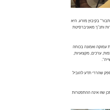
ור" בקיבוץ מזרע. היא
הול וארגון מערכות חינוך ממכללת אורנים, תואר ראשון (B.A) בספרות ותנ"ך מאוניברסיטת
ת עמוקה ואמונה בכוחה
ות, ערכים, מקצועיות,
יה".
 ספק שהררי תדע להוביל
כן שזו אינה ההתפטרות