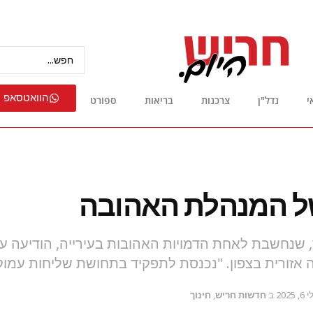
הוואטסאפ 
י
נדל"ן
צרכנות
בריאות
ספורט
ל המנהלת האהובה
, שנחשבת לאחת הדמויות האהובות בעירייה, הודיעה ע
אזורית בצפון. "נכנסת לתפקיד בתחושת שליחות עמוק
6, 2025
ב
חדשות חריש
,
חינוך