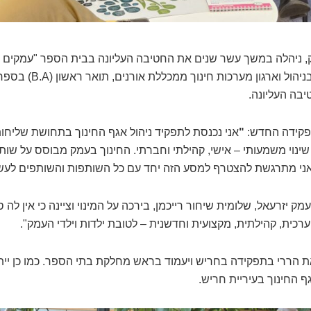
, ניהלה במשך עשר שנים את החטיבה העליונה בבית הספר "עמקים תב
בעלת תואר שני (M.Ed) בני
בה העליונה.
תפקידה החדש:
"
אני נכנסת לתפקיד ניהול אגף החינוך בתחושת שליחו
שינוי משמעותי – אישי, קהילתי וחברתי. החינוך בעמק מבוסס על שותפ
ני מתרגשת להצטרף למסע הזה יחד עם כל השותפות והשותפים לעשי
 יזרעאל, שלומית שיחור רייכמן, בירכה על המינוי וציינה כי אין לה
רכית, קהילתית, מקצועית וחדשנית – לטובת ילדות וילדי העמק".
 את הררי בתפקידה בחריש ויעמוד בראש מחלקת בתי הספר. כמו כן יית
 החינוך בעיריית חריש.