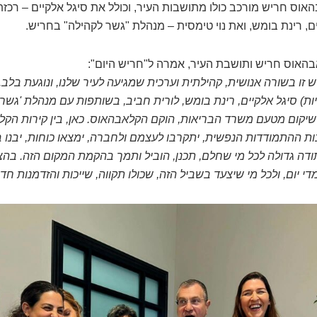
אוס חריש מורכב כולו מתושבות העיר, וכולל את סיגל אלקיים – רכזת
ם, רינת בומש, ואת נוי טימסית – מנהלת "גשר לקהילה" בחריש.
בהאוס חריש ותושבת העיר, אמרה ל"חריש היום":
ו בשורה אנושית, קהילתית וערכית שמגיעה לעיר שלנו, ונוגעת בלב.
ות) סיגל אלקיים, רינת בומש, לורית חביב, בשותפות עם מנהלת 'גשר 
שיקום מטעם משרד הבריאות, הוקם הקלאבהאוס. כאן, בין קירות הק
ההתמודדות הנפשית, יתקרבו לעצמם ולחברה, ימצאו כוחות, יבנו בי
דה גדולה לכל מי שחלם, תכנן, הוביל ותמך בהקמת המקום הזה. בהצ
יום, ולכל מי שיצעד בשביל הזה, שכולו תקווה, שייכות והזדמנות חד