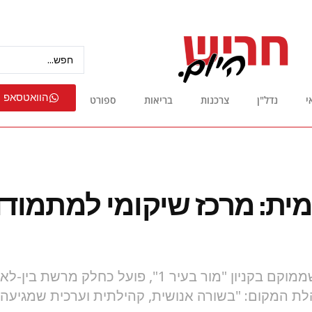
הוואטסאפ 
י
נדל"ן
צרכנות
בריאות
ספורט
ית: מרכז שיקומי למתמודד
קלאבהאוס חריש, שממוקם בקניון "מור בעיר 1", פועל כח
הלת המקום: "בשורה אנושית, קהילתית וערכית שמגיעה 