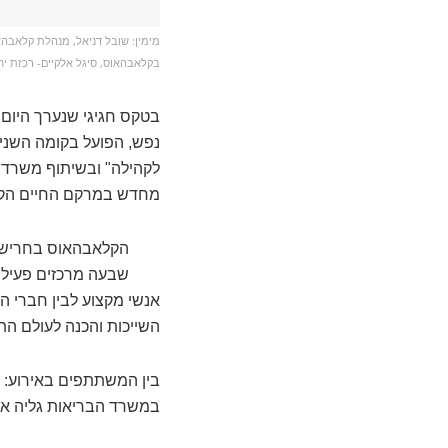
מימין: שובל דניאל, מנהלת קלאבהא
בקלאבהאוס, סיגל אלקיים- רכזת י
בטקס חגיגי שנערך היום 
לקהילה" ובשיתוף משרד 
מחדש במרקם החיים הקה
שבעה מרכזים פעילי
אנשי מקצוע לבין חברי הק
השייכות והכנה לעולם הת
בין המשתתפים באירוע: מ
במשרד הבריאות גליה אש