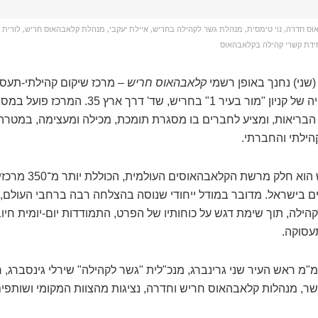
וס חדרה, נוי טימסית, מנהלת גשר לקהילה בחריש, איילת יעקבי, מנהלת קלאבהאוס חריש, לורית ח
חידת קשרי קהילה בקלאבהאוס
(שני) נחנך באופן רשמי
קלאבהאוס חריש
– מרכז שיקום קהילתי-תעסו
נפש, הפועל בקומה השנייה של קניון "מור בעיר 1" בחריש
הבריאות, ומציע לחברים בו מסגרת תומכת, מכילה ומעצימה, במטרה
ילתי והחברתי.
הקלאבהאוס בחריש הוא
ם בישראל. מדובר במודל ייחודי שנוסה בהצלחה רבה ברחבי העולם, 
הילה, תוך שימת דגש על כוחותיו של הפרט, התמודדות יום-יומית חיו
עסוקה.
"מ ראש העיר שני גרינברג, מנכ"לית "גשר לקהילה" שירלי גינסברג, 
ר, מנהלות קלאבהאוס חריש וחדרה, נציגות מהצוות המקומי ושותפים