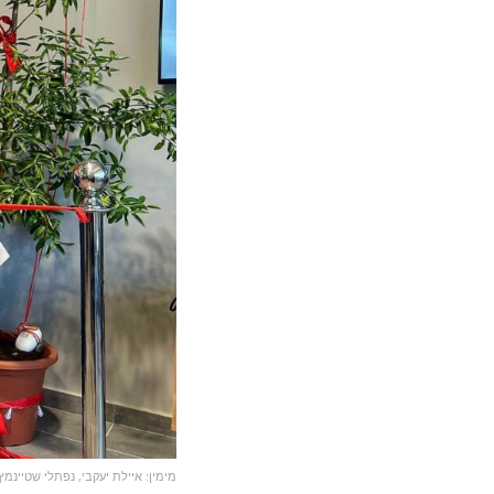
מימין: איילת יעקבי, נפתלי שטיינמץ,