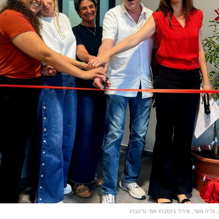
 גליה אשר, שירלי גינסברג ושני גרינברג