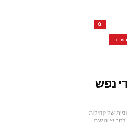
האדום
י נפש
לק מרשת בין-לאומית של קהילות
לחריש ונוגעת