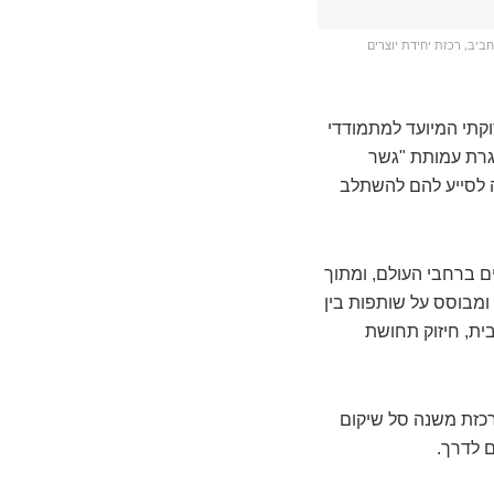
ביב, רכזת יחידת יוצרים
קתי המיועד למתמודדי
, שד' דרך ארץ 35. המרכז פועל במסגרת עמותת "גשר
 לסייע להם להשתלב
 חלק מרשת הקלאבהאוסים העולמית, הכוללת יותר מ־350 מרכזים ברחבי העולם, ומתוך
ומבוסס על שותפות בין
בית, חיזוק תחושת
רכזת משנה סל שיקום
 לדרך.