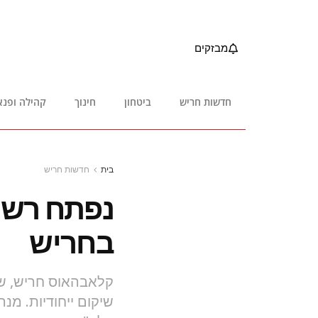
מבזקים
חדשות חריש
ביטחון
חינוך
קהילה ופנא
בית
חדשות חריש
נפתח רשמ
בחריש
שיקום ייחודיות. מנ