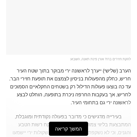
להקת חזירים ברח' אורן פינת תאנה, השבוע
הערב (שלישי) ייערך לראשונה ירי מבוקר בתוך שטח העיר
חריש, כחלק מהפעולות בניסיון לצמצם את תופעת חזירי הבר.
עד כה בוצעו פעולות הדילול רק בשטחים החקלאיים הסמוכים
לחריש, אך בעקבות החרפה ניכרת בתופעה, הוחלט לבצע
לראשונה ירי גם בתחומי העיר.
בעירייה מדגישים כי מדובר בפעולה נקודתית ומוגבלת,
המתבצעת בליווי צמוד של קצין ביטחון ופקח רשות הטבע
המשך קריאה
והגנים, וכי לא נשקפת סכנה לציבור. ייתכן שקולות ירי יישמעו