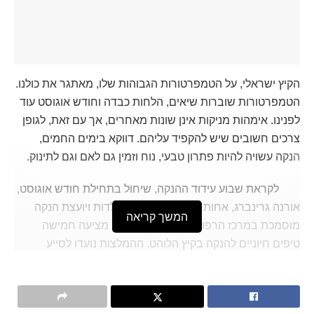
הקיץ ישראלי, על הטמפרטורות הגבוהות שלו, מאתגר את כולנו.
הטמפרטורות שוברות שיאים, הלחות כבדה וחודש אוגוסט עוד
לפנינו. אימהות מניקות אינן שונות מאחרים, אך עם זאת, לגופן
צרכים חשובים שיש להקפיד עליהם. דווקא בימים החמים,
הנקה עשויה להיות פתרון טבעי, נוח וזמין גם לאם וגם לתינוק.
לקראת שבוע עידוד ההנקה, שיחול בתחילת חודש אוגוסט,
אורנה גרינברג, אחות אחראית מחלקת יולדות ויועצת הנקה
המשך קריאה
מוסמכת במרכז הרפואי הלל יפה בחדרה, מציעה חמישה
טיפים חיוניים להנקה בקיץ הלוהט. ההמלצות נועדו לסייע
לאימהות לעבור את העונה החמה בצורה בטוחה, בריאה
ונעימה יותר, תוך התייחסות לצרכים הגופניים של האם והתינוק
כאחד.