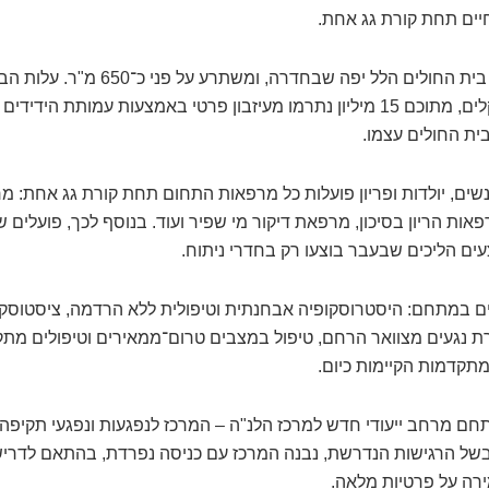
חיים תחת קורת גג אחת.
המתחם פועל בתוך בית החולים הלל יפה שבח
יותר מ־20 מיליון שקלים, מתוכם 15 מיליון נתרמו מעיזבון פרטי באמצעות עמות
ית החולים עצמו.
ם, יולדות ופריון פועלות כל מרפאות התחום תחת קורת גג אחת: מ
ות הריון בסיכון, מרפאת דיקור מי שפיר ועוד. בנוסף לכך, פועלים 
 הליכים שבעבר בוצעו רק בחדרי ניתוח.
תנים במתחם: היסטרוסקופיה אבחנתית וטיפולית ללא הרדמה, ציסטוסקופ
רת נגעים מצוואר הרחם, טיפול במצבים טרום־ממאירים וטיפולים מתק
תקדמות הקיימות כיום.
ם מרחב ייעודי חדש למרכז הלנ"ה – המרכז לנפגעות ונפגעי תקיפה 
בשל הרגישות הנדרשת, נבנה המרכז עם כניסה נפרדת, בהתאם לדרי
רה על פרטיות מלאה.