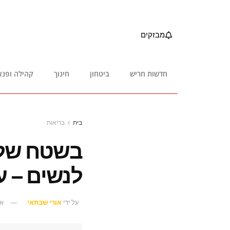
מבזקים
חדשות חריש
ביטחון
חינוך
קהילה ופנא
בית
בריאות
לנשים – ע
על ידי
אורי שבתאי
אוג