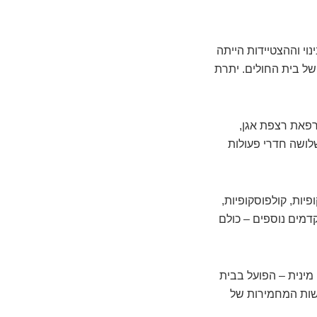
דרה, ומשתרע על פני כ־650 מ"ר. עלות הבינוי וההצטיידות הייתה
ת הידידים של בית החולים. יתרת
רפאת רצפת אגן,
שלושה חדרי פעולות
יות, קולפוסקופיות,
דמים נוספים – כולם
מינית – הפועל בבית
שות המחמירות של