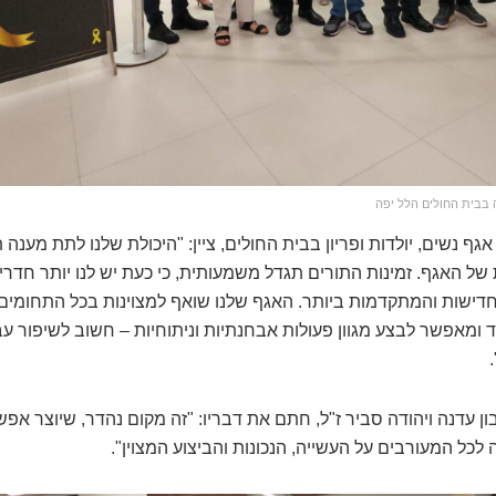
בבית החולים הלל יפה
אגף נשים, יולדות ופריון בבית החולים, ציין: "היכולת שלנו לתת מענה
של האגף. זמינות התורים תגדל משמעותית, כי כעת יש לנו יותר חדרי 
חדישות והמתקדמות ביותר. האגף שלנו שואף למצוינות בכל התחומים, ו
ומאפשר לבצע מגוון פעולות אבחנתיות וניתוחיות – חשוב לשיפור ע
זבון עדנה ויהודה סביר ז"ל, חתם את דבריו: "זה מקום נהדר, שיוצר אפ
לכל המעורבים על העשייה, הנכונות והביצוע המצוין".