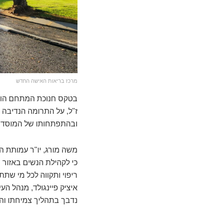
מרכז בריאות האישה החדש
בטקס חנוכת המתחם הודו 
ז"ל, על התרומה הנדיבה 
ובהתפתחותו של המוסד הר
משה מורג, יו"ר עמותת ה
כי לקהילת הנשים באזור י
ריפוי ותקווה לכל מי שתת
איציק פיינגולד, מנהל העי
נדבך בתהליך צמיחתו והת