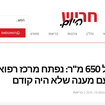
הוואטסאפ 
י
נדל"ן
צרכנות
בריאות
ספורט
בשטח של 650 מ"ר: נפתח מרכז ר
ם מענה שלא היה קודם
וסט 19, 2025
ב
בריאות