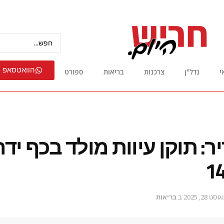
הוואטסאפ 
י
נדל"ן
צרכנות
בריאות
ספורט
ר: תוקן עיוות מולד בכף יד
וסט 28, 2025
ב
בריאות