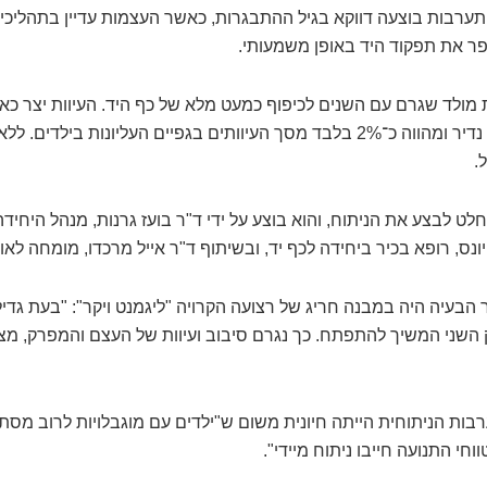
הגליל. ההתערבות בוצעה דווקא בגיל ההתבגרות, כאשר העצמות עדיין בתהלי
פר את תפקוד היד באופן משמעותי.
 מולד שגרם עם השנים לכיפוף כמעט מלא של כף היד. העיוות יצר 
בתנועה, והוא נחשב נדיר ומהווה כ־2% בלבד מסך העיוותים בגפיים העליונות בי
.
לט לבצע את הניתוח, והוא בוצע על ידי ד"ר בועז גרנות, מנהל היחיד
ונס, רופא בכיר ביחידה לכף יד, ובשיתוף ד"ר אייל מרכדו, מומחה לאו
ר הבעיה היה במבנה חריג של רצועה הקרויה "ליגמנט ויקר": "בעת גדי
 השני המשיך להתפתח. כך נגרם סיבוב ועיוות של העצם והמפרק, מצ
בות הניתוחית הייתה חיונית משום ש"ילדים עם מוגבלויות לרוב מסת
חי התנועה חייבו ניתוח מיידי".