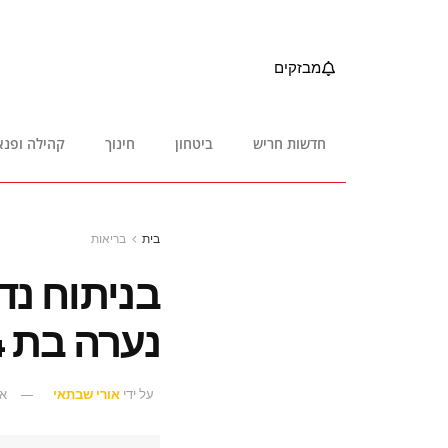
מבזקים
חדשות חריש
ביטחון
חינוך
קהילה ופנא
בית
בריאות
בניתוח נדי
נערה בת 14
על ידי
אורי שבתאי
אוג