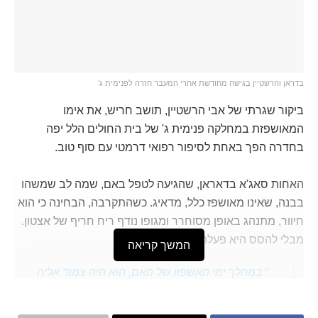
בדראן והרשטיין בגישה מחודשת אחרי המעבר חזרה לפנימית ג'
ביקור שגרתי של אבי הרשטיין, תושב חריש, את אימו
המאושפזת במחלקה פנימית ג' של בית החולים הלל יפה
בחדרה הפך באחת לסיפור רפואי דרמטי עם סוף טוב.
האחות סאג'א בדאראן, שהגיעה לטפל באם, שמה לב שמשהו
בבנה, שאינו מאושפז כלל, מדאיג. כשהתקרבה, הבחינה כי הוא
חיוור, מתנהג באופן מסוחרר ומגופו נודף ריח חריף של אצטון.
מבלי להסס היא פעלה מייד.
המשך קריאה
"במהלך ימי האשפוז של האם, הוא היה צמוד אליה
כמעט כל הזמן", מספרת סאג'א. "כבר קודם הבחנתי
שהוא לא נראה טוב. הוא אמר שהוא לא מרגיש במיטבו,