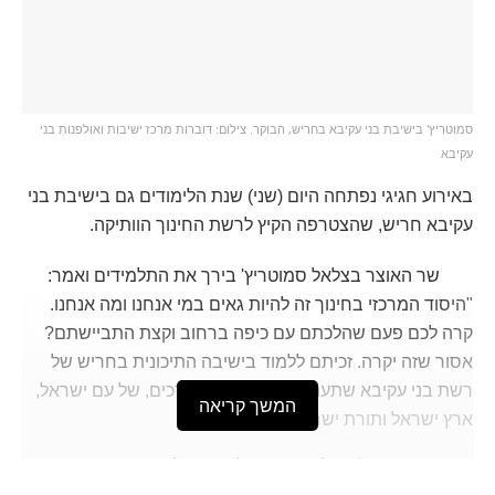
סמוטריץ' בישיבת בני עקיבא בחריש, הבוקר. צילום: דוברות מרכז ישיבות ואולפנות בני
עקיבא
באירוע חגיגי נפתחה היום (שני) שנת הלימודים גם בישיבת בני
עקיבא חריש, שהצטרפה הקיץ לרשת החינוך הוותיקה.
שר האוצר בצלאל סמוטריץ' בירך את התלמידים ואמר:
"היסוד המרכזי בחינוך זה להיות גאים במי אנחנו ומה אנחנו.
קרה לכם פעם שהלכתם עם כיפה ברחוב וקצת התביישתם?
אסור שזה יקרה. זכיתם ללמוד בישיבה התיכונית בחריש של
רשת בני עקיבא שתעניק לכם עולם של ערכים, של עם ישראל,
המשך קריאה
ארץ ישראל ותורת ישראל".
בהמשך פנה אל התלמידים ושאל אם יש להם אבות או אחים
שמשרתים במילואים. כשידיים רבות הונפו באוויר, אמר: