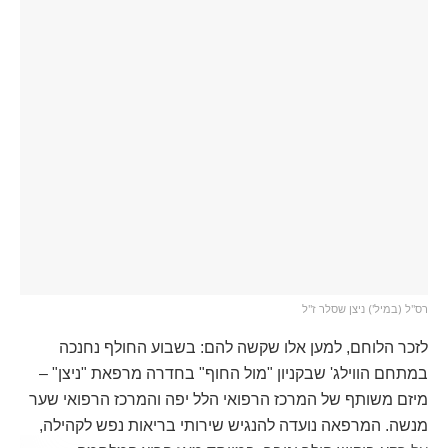
רס"ל (במיל') ניצן שסלר ז"ל
לזכר הלוחם, למען אלו שקשה להם: בשבוע החולף נחנכה
במתחם הווילג' שבקניון "מול החוף" בחדרה מרפאת "ניצן" –
מיזם משותף של המרכז הרפואי הלל יפה והמרכז הרפואי שער
מנשה. המרפאה נועדה להנגיש שירותי בריאות נפש לקהילה,