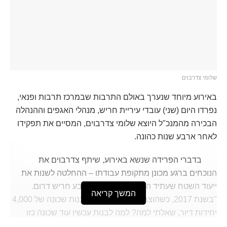
שלומי צדרבוים
באירוע מיוחד שנערך באולם התרבות שבמרכז תרבות ופנאי,
נפרדו היום (שני) עובדי עיריית חריש, מנהלי האגפים וההנהלה
הבכירה מהמנכ"ל היוצא שלומי צדרבוים, המסיים את תפקידו
לאחר ארבע שנות כהונה.
בדברי הפרידה שנשא באירוע, שיתף צדרבוים את
הנוכחים ברגע מכונן מתקופת עבודתו – ההחלטה לשנות את
ייעוד השטח שעתיד היה להפוך לימים לרובע חריש דרום.
המשך קריאה
"בשנת 2017, כשהוצגה בפניי התוכנית לבנות שכונה של 4,000
יחידות דיור, שאלתי למה? למה לבנות עכשיו עוד שכונה כזו
כשאנחנו יודעים שאנחנו לא יכולים לקלוט את זה?" סיפר.