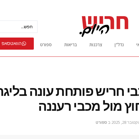
הוואטסאפ 
י
נדל"ן
צרכנות
בריאות
ספורט
י חריש פותחת עונה בליגה
ץ מול מכבי רעננה
טובר 28, 2025
ב
ספורט