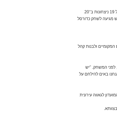
בעקבות העונה ההיסטורית שעברה הקבוצה – אליפות ועלייה מליגה ב’ עם מאזן מדהים של 19 ניצחונות ב־20
יש מגיעה לשחק כדורסל
מקומיים ולבנות קהל
 לפני המשחק. "יש
נחנו באים להילחם על
עדון לגאווה עירונית