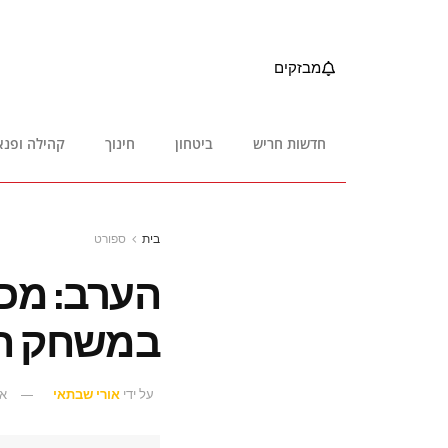
מבזקים
חדשות חריש
ביטחון
חינוך
קהילה ופנא
בית
ספורט
הערב: מכב
במשחק חו
על ידי
אורי שבתאי
אוק