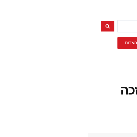
האדום
זכה