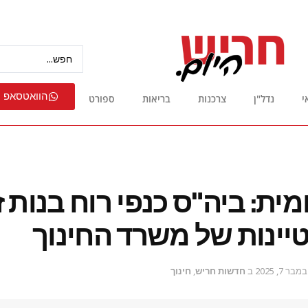
הוואטסאפ 
י
נדל"ן
צרכנות
בריאות
ספורט
מית: ביה"ס כנפי רוח בנות 
יינות של משרד החינוך
מבר 7, 2025
ב
חדשות חריש
,
חינוך