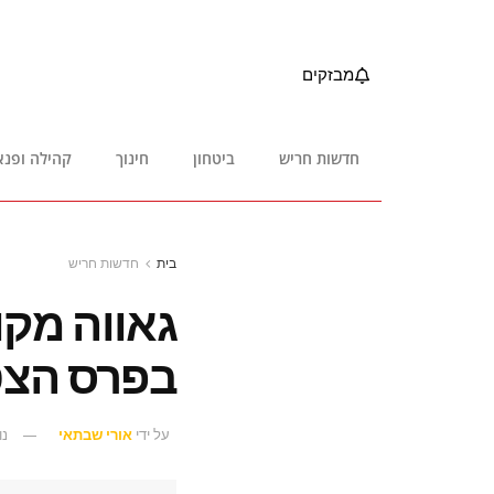
מבזקים
חדשות חריש
ביטחון
חינוך
קהילה ופנא
בית
חדשות חריש
גאווה מקו
בפרס הצט
על ידי
אורי שבתאי
נוב