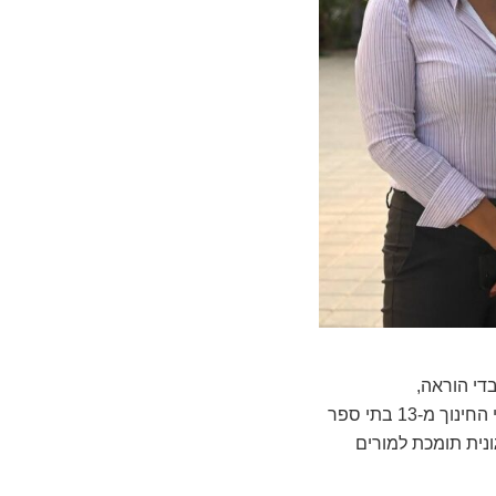
די הוראה,
בהתפתחותם המקצועית ובהצלחתם. היא תנאי לחוסנה של מערכת החינוך כולה. ברכות לצוותי החינוך מ-13 בתי ספר
ונית תומכת למורים