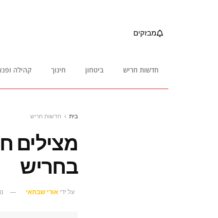
מבזקים
חדשות חריש
ביטחון
חינוך
קהילה ופנא
בית
חדשות חריש
מצילים חי
בחריש
על ידי
אורי שבתאי
נוב