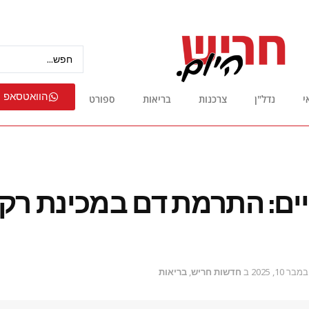
הוואטסאפ 
י
נדל"ן
צרכנות
בריאות
ספורט
ים: התרמת דם במכינת רקי
מבר 10, 2025
ב
חדשות חריש
,
בריאות