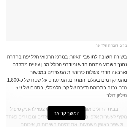
צילום: דוברות הלל יפה
בשורה חשובה לתושבי האזור: במרכז הרפואי הלל יפה בחדרה
נחנך השבוע מתחם חדש ומודרני הכולל מכון עיניים מתקדם
וארבעה חדרי פעולות כירורגיות המצוידים במכשור
מהמתקדמים בעולם. המתחם, המתפרס על שטח של כ-1,800
מ"ר, נבנה בתרומה נדיבה של קרן הלמסלי, בסכום של 5.9
מיליון דולר.
בבית החולים אומרים כי המכון החדש צפוי להעניק טיפול
המשך קריאה
מקיף לעשרות אלפי מטופלים מדי שנה – ילדים ומבוגרים כאחד
– ולשפר באופן משמעותי את זמינות השירותים, איכותם
ונוחותם.