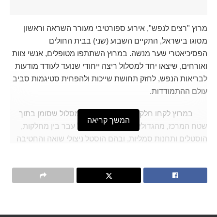
מרוץ "רצים לנפש", אירוע ספורטיבי מעורר השראה וראשון
מסוגו בישראל, התקיים השבוע (שני) בבית החולים
הפסיכיאטרי שער מנשה. במרוץ השתתפו מטופלים, אנשי צוות
ואורחים, שיצאו יחד למסלול ריצה ייחודי שנועד לעודד מודעות
לבריאות הנפש, לחזק תחושת שייכות ולהפחית סטיגמות סביב
עולם ההתמודדות.
במרוץ לקחו חלק 120 רצים שיצאו למסלול שסומן בתוך
המשך קריאה
שטח המרכז, מהגדולים בישראל. המסלול עבר בין מחלקות,
הוסטלים ותחנות סמליות, ובהם הוסטל ניצולי שואה והחטיבה
לביטחון מרבי, והציע למשתתפים חוויה משולבת של תנועה,
קהילה ומרחבים ירוקים. בסיום הריצה התקיים אימון שחרור
קצר והפנינג מוזיקלי בליווי די.ג'יי אלעד קורקוס שהתנדב
להופיע.
האירוע נועד לחבר בין קהילה למתמודדים, לעודד אורח חיים