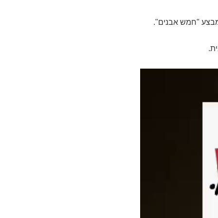
מבצע "חמש אבנים".
ת.