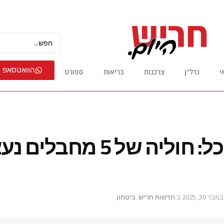
הוואטסאפ 
י
נדל"ן
צרכנות
בריאות
ספורט
הפיגוע סוכל: חוליה של 5 מחב
מבר 30, 2025
ב
חדשות חריש
,
ביטחון