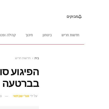
מבזקים
חדשות חריש
ביטחון
חינוך
קהילה ופנא
בית
חדשות חריש
בברטעה
על ידי
אורי שבתאי
נוב