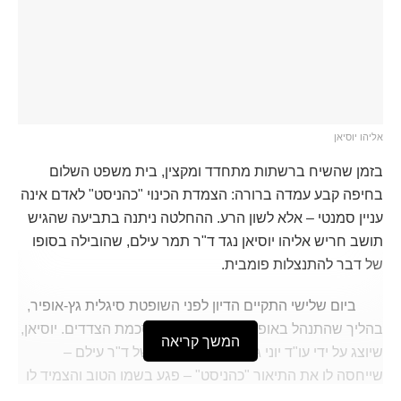
אליהו יוסיאן
בזמן שהשיח ברשתות מתחדד ומקצין, בית משפט השלום
בחיפה קבע עמדה ברורה: הצמדת הכינוי "כהניסט" לאדם אינה
עניין סמנטי – אלא לשון הרע. ההחלטה ניתנה בתביעה שהגיש
תושב חריש אליהו יוסיאן נגד ד"ר תמר עילם, שהובילה בסופו
של דבר להתנצלות פומבית.
ביום שלישי התקיים הדיון לפני השופטת סיגלית גץ-אופיר,
בהליך שהתנהל באופן בלתי פורמלי ובהסכמת הצדדים. יוסיאן,
המשך קריאה
שיוצג על ידי עו"ד יוני ג'ורנו, טען כי כינויה של ד"ר עילם –
שייחסה לו את התיאור "כהניסט" – פגע בשמו הטוב והצמיד לו
תווית פוליטית קיצונית ללא בסיס.