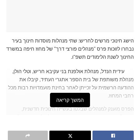
הישג חינוכי מרשים לחריש: שתי מנהלות מוסדות חינוך בעיר
נבחרו לזוכות פרס "מנהלים פורצי דרך" של מחוז חיפה במשרד
החינוך לשנת הלימודים תשפ"ו.
עידית הנדל, מנהלת אולפנת בני עקיבא חריש, וטלי הולן,
מנהלת משותפת של בית הספר אתגרי העתיד, קיבלו את
ההודעה הרשמית על זכייתן לאחר בחינת מועמדויות רבות מכל
רחבי המחוז.
המשך קריאה
הפרס מוענק למנהלים שבלטו בעשייה חינוכית חדשנית,
בהובלה פדגוגית ובהשפעה משמעותית על תלמידיהם ועל
הקהילה.
מנהלת מחוז חיפה במשרד החינוך, סיגל כהן, אמרה כי