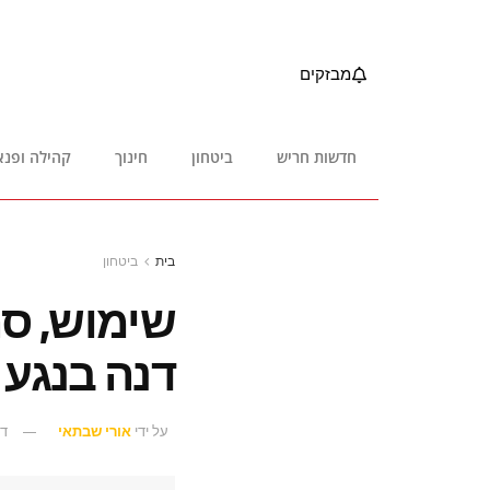
מבזקים
חדשות חריש
ביטחון
חינוך
קהילה ופנא
בית
ביטחון
שימוש, סח
דנה בנגע 
על ידי
אורי שבתאי
דצמ