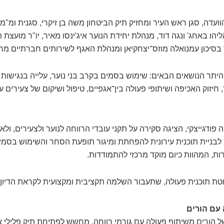
וועדה, סגן ראש העיר ומחזיק תיק הביטחון משה בן זיקרי, סגנית ומ"מ ר
הו באחג' ונגה דוד, מנהלת יחידת הנוער איג'ינסו מאיר, יו"ר מועצת 
 בסיכון עמנואלה מוזס־יצחקיאן ומנהלת האגף לשירותים חברתיים מריה
 היתר הנושאים הבאים: שימוש בסמים בקרב בני נוער, עלייה בנגישו
חיזוק האכיפה ושיתופי פעולה בין־אגפיים, טיפול ושיקום של צעירים
פודגייצקי, הציגה סקירה על תקני עובדי הרווחה לנוער ולצעירים, ולא
 לבניית תוכנית עירונית להפחתת ומיגור תופעת הסחר והשימוש בסמים
ות, המהוות כיום מוקד מרכזי להתמודדות.
טת תוכנית פעולה, שתעבור השלמה תקציבית ומקצועית לקראת הדיון
של הורים משיתוף פעולה עם גורמי רווחה, מחשש לפתיחת תיק פלילי או