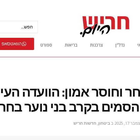
הוואטסאפ 
י
נדל"ן
צרכנות
בריאות
ספורט
ר וחוסר אמון: הוועדה העיר
הסמים בקרב בני נוער בחר
בר 17, 2025
ב
ביטחון
,
חדשות חריש