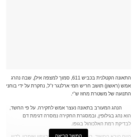
התאונה הקטלנית בכביש 611, סמוך למצפה אילן, שבה נהרג
אמש (ראשון) תושב חריש חמי ארלנגר ז"ל, נחקרת על ידי בוחני
התנועה של משטרת מחוז ש"י.
הנהג המעורב בתאונה נעצר אמש לחקירה. על פי החשד,
הוא נהג בגילופין, ובמסגרת החקירה נמסרה דגימת דם
לבדיקת רמת האלכוהול בגופו.
המשך קריאה
היום הובא החשוד, בן 34 מהיישוב שקד שבצפון שומרון, לדיון