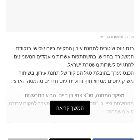
נקודת המשטרה בחריש
כנס גיוס שוטרים לתחנת עירון התקיים ביום שלישי בנקודת
המשטרה בחריש, בהשתתפות עשרות מועמדים המעוניינים
להתגייס לשורות משטרת ישראל.
הכנס נערך בהובלת סגל הפיקוד של תחנת עירון, בשיתוף
מש"ק גיוסים ממחוז חוף וחוליית גיוס חרדים מהמטה הארצי.
מפקד התחנה, סנ"צ צחי בן חיים, הביע התרגשות
מההיענות וציין כי "תחנת עירון היא הרבה מעבר למקום עבודה,
המשך קריאה
היא משפחה".
כלל המועמדים עברו ראיונות אישיים על ידי קציני התחנה, ויחלו
את הליך הגיוס, שבסיומו צפויים להצטרף לשורות משטרת