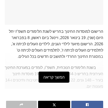
הרישום למוסדות החינוך בחריש לשנת הלימודים תשפ"ז יחל
היום (שני), 19 בינואר 2026, ויינעל ביום ראשון, 8 בפברואר
2026. הרישום מיועד לילדי הגנים, לילדים העולים לכיתה א',
לתלמידים העולים לכיתה ז', לתלמידים העולים לכיתה ט'
במסגרת החינוך החרדי ולתושבים חדשים בכל הגילים.
בשנת הלימודים הנוכחית, תשפ"ו, לומדים במערכת החינוך
העירונית בחריש כ-15,164 תלמידים, ב-193 מוסדות חינוך
המשך קריאה
בעיר – 148 גנים, 22 בתי ספר יסודיים, 9 חטיבות ותיכונים ו-14
מעונות יום.
כמדי שנה, תיפתח גם תקופת הרשמה מאוחרת – השנה היא
תחל ביום ראשון, 12 באפריל, ותימשך עד יום חמישי, 30