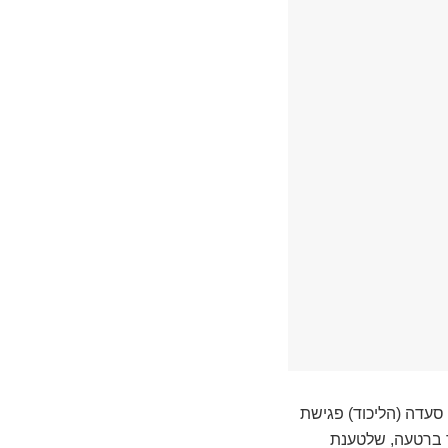
עדה (הליכוד) פגישת
ור ברטעה, שלטענת