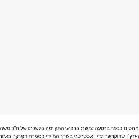
חסום בכפר ברטעה נמשך: ברביעי התקיימה בלשכתו של ח"כ משה ס
ארץ", שהוקדשה לדיון אסטרטגי בצורך המיידי בסגירת הפִּרְצָה באז