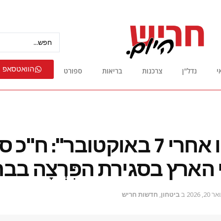
הוואטסאפ 
י
נדל"ן
צרכנות
בריאות
ספורט
"התפכחנו אחרי 7 באוקטובר": ח
הארץ בסגירת הפִּרְצָה בב
ר 20, 2026
ב
ביטחון
,
חדשות חריש