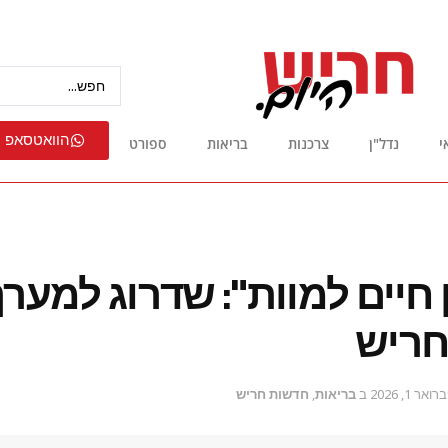
הוואטסאפ 
י
נדל"ן
צרכנות
בריאות
ספורט
 חיים למוות": שדרוג למער
חריש
ואר 1, 2026
ב
בריאות
,
חדשות חריש