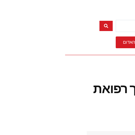
האדום
ך רפואת