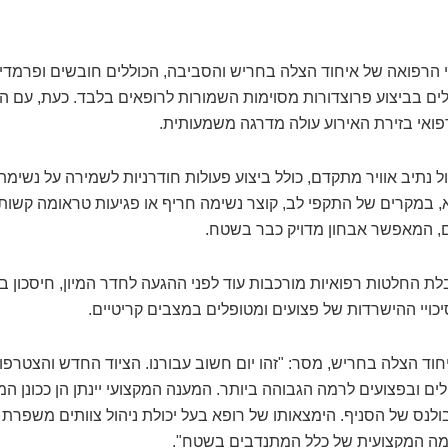
תי הרפואה של איחוד הצלה בחריש והסביבה, הכוללים חובשים ופרמדיק
ים בביצוע פרוצדורות מסוימות השמורות לרופאים בלבד. כעת, עם ה
ואי בזירת האירוע עולה מדרגה משמעותית.
ול נתיב אוויר מתקדם, כולל ביצוע פעולות חודרניות לשמירה על נשימ
במקרים של התקפי לב, קוצר נשימה חריף או פגיעות טראומה קשות; 
 המאפשר אבחון מדויק כבר בשטח.
ת החלטות רפואיות מורכבות עוד לפני ההגעה לחדר המיון, חיסכון 
יכויי ההישרדות של פצועים ומטופלים במצבים קריטיים.
חוד הצלה בחריש, מסר: "זהו יום חשוב עבורנו. הציוד החדש והצטרפו
ם ובפצועים לרמה הגבוהה ביותר. המענה המקצועי יינתן הן ככונן המג
ס של הסניף. הימצאותו של רופא בעל יכולת ניהול צוותים משפרת ל
מה המקצועית של כלל המתנדבים בשטח".