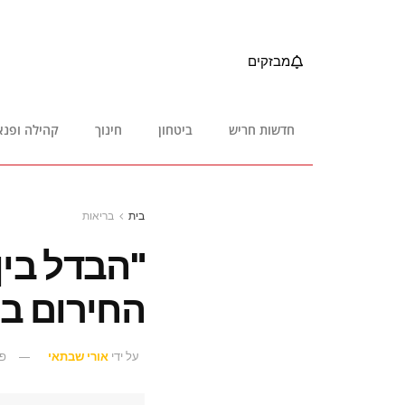
מבזקים
חדשות חריש
ביטחון
חינוך
קהילה ופנא
בית
בריאות
"הבדל בין
החירום ב
על ידי
אורי שבתאי
פבר