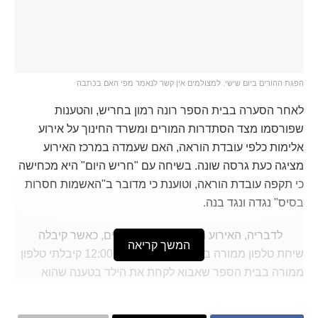
הפגת ההורים ביום שישי. למצולמים אין קשר לנאמר מפי האם בכתבה
לאחר הסערה בבית הספר רונה רמון בחריש, והטענות
שפורסמו מצד הסתדרות המורים ומשרד החינוך על אירוע
אלימות כלפי עובדת הוראה, האם שעמדה במרכז האירוע
מציגה כעת גרסה שונה. בשיחה עם "חריש היום" היא מכחישה
כי תקפה עובדת הוראה, וטוענת כי מדובר ב"האשמות חסרות
בסיס" נגדה ונגד בנה.
לדבריה, האירוע החל בשעות הצוהריים, כאשר קיבלה
המשך קריאה
שיחת טלפון ממורה בבית הספר. "בשעה 12:00 קיבלתי טלפון
ממורה בבית הספר שאבוא לקחת את הילד בטענה שהוא
משתולל", סיפרה האם. לדבריה, נאמר לה כי הילד ביקש לצאת
כדי להתקשר אליה, אך הצוות לא איפשר זאת, ובעקבות כך הוא