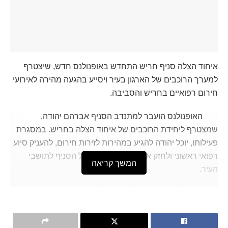
איחוד הצלה סניף חריש התחדש באופנולנס חדש, שיצטרף
למערך הרוכבים של הארגון בעיר ויסייע בהגעה מהירה לאירועי
חירום רפואיים בחריש והסביבה.
האופנולנס הועבר למתנדב הסניף אברהם יהודה,
שמצטרף ליחידת הרוכבים של איחוד הצלה בחריש. במסגרת
פעילותו, יוכל יהודה להגיע במהירות לזירות חירום, להעניק סיוע
רפואי ראשוני ולחזק את המענה המהיר של הסניף לתושבי
המשך קריאה
העיר.
באיחוד הצלה ציינו כי קבלת האופנולנס נושאת גם משמעות
אישית ומרגשת, לאחר מותו הטרגי של חמי ארלנגר ז"ל, שנהרג
בתאונת אופנוע. ארלנגר שימש רכז תחבורה בסניף והיה