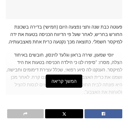
פעוטה כבת שנה וחצי נפצעה היום (חמישי) בדירה בשכונת
החורש בחריש, לאחר שעל פי הדיווח הכניסה בטעות את ידה
למיקסר חשמלי. כתוצאה מכך נקטעה כרית אחת מאצבעותיה.
יוסי שמעון, שירה בראון וגלעד לוינסון, חובשים באיחוד
הצלה, מסרו: "סיפרו לנו כי הילדה הכניסה בטעות את היד
למיקסר. הענקנו לה סיוע רפואי, שכלל עצירת דימומים וחבישה,
ושמנו את כרית האצבע שנקטעה בשקית עם קרח. לאחר מכן
המשך קריאה
היא פונתה לבית החולים, שם יפעלו הרופאים לנסות להציל
ולאחות את האצבע".
באיחוד הצלה קוראים לציבור לנקוט בכללי הבטיחות והזהירות,
ולהרחיק ילדים ופעוטות ככל האפשר מאזור המטבח בעת
הבישולים.