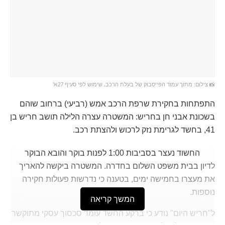
📸 צילום: מתוך עמוד הפייסבוק של בעלת הרכב, שימוש לפי סעיף 27א'
התפתחות בחקירת שרפת הרכב אמש (רביעי) ברחוב שוהם
בשכונת אבני חן בחריש: המשטרה עצרה הלילה תושב חריש בן
41, בחשד לגרימת נזק לרכוש ולהצתת רכב.
החשוד נעצר בסביבות 1:00 לפנות בוקר והובא הבוקר
לדיון בבית משפט השלום בחדרה. המשטרה ביקשה להאריך
את מעצרו בחמישה ימים, בטענה כי נדרשות פעולות חקירה
נוספות.
המשך קריאה
ל"חריש היום" נודע כי ברקע החשד עומד סכסוך עסקי מתוקשר