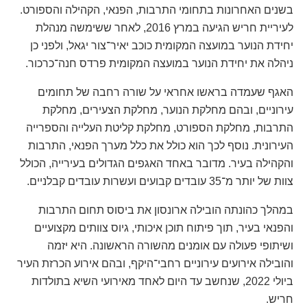
בשנים האחרונות בתחומי התרבות, הפנאי, הקהילה והספורט.
לעיריית חריש הגיעה במרץ 2016, לאחר ששימשה מנהלת
יחידת הנוער במועצה המקומית כוכב יאיר־צור יגאל, ולפני כן
ניהלה את יחידת הנוער במועצה המקומית פרדס חנה־כרכור.
האגף שעמדה בראשו אחראי על שורה רחבה של תחומים
עירוניים, ובהם מחלקת הנוער, מחלקת הצעירים, מחלקת
התרבות, מחלקת הספורט, מחלקת קליטת העלייה והספרייה
העירונית. נוסף לכך הוא כולל את כלל מערך הפנאי, התרבות
והקהילה בעיר. מדובר באחד האגפים הגדולים בעירייה, הכולל
צוות של יותר מ־35 עובדים קבועים ועשרות עובדים קבלניים.
במהלך כהונתה הובילה ארונסון את ביסוס תחום התרבות
והפנאי בעיר, תוך פיתוח תוכן איכותי, גיוס צוותים מקצועיים
ושיתופי פעולה עם אומנים מהשורה הראשונה. היא יזמה
והובילה אירועים עירוניים רחבי־היקף, ובהם אירוע הכרזת העיר
ביולי 2022, שנחשב עד היום לאחד מאירועי השיא בתולדות
חריש.