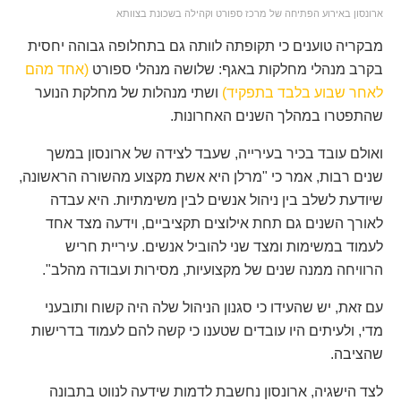
ארונסון באירוע הפתיחה של מרכז ספורט וקהילה בשכונת בצוותא
מבקריה טוענים כי תקופתה לוותה גם בתחלופה גבוהה יחסית
בקרב מנהלי מחלקות באגף: שלושה מנהלי ספורט
(אחד מהם
לאחר שבוע בלבד בתפקיד)
ושתי מנהלות של מחלקת הנוער
שהתפטרו במהלך השנים האחרונות.
ואולם עובד בכיר בעירייה, שעבד לצידה של ארונסון במשך
שנים רבות, אמר כי "מרלן היא אשת מקצוע מהשורה הראשונה,
שיודעת לשלב בין ניהול אנשים לבין משימתיות. היא עבדה
לאורך השנים גם תחת אילוצים תקציביים, וידעה מצד אחד
לעמוד במשימות ומצד שני להוביל אנשים. עיריית חריש
הרוויחה ממנה שנים של מקצועיות, מסירות ועבודה מהלב".
עם זאת, יש שהעידו כי סגנון הניהול שלה היה קשוח ותובעני
מדי, ולעיתים היו עובדים שטענו כי קשה להם לעמוד בדרישות
שהציבה.
לצד הישגיה, ארונסון נחשבת לדמות שידעה לנווט בתבונה