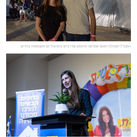
המנכ"ל ומנהלת האגף שפרשו: ארונסון וצדרבוים בחגיגות יום העצמאות בחריש